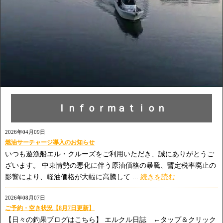
Ｉｎｆｏｒｍａｔｉｏｎ
2026年04月09日
燃油サーチャージ導入のお知らせ
いつも遊漁船エル・クルーズをご利用いただき、誠にありがとうご
ざいます。 中東情勢の悪化に伴う原油価格の暴騰、暫定税率廃止の
影響により、軽油価格が大幅に高騰して ...
続きを読む
2026年08月07日
ご予約・空き状況【8月7日更新】
【日々の釣果ブログはこちら】 エルクル日誌 ←タップ＆クリック