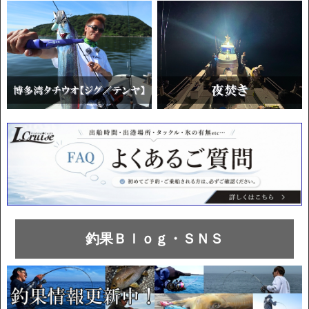
釣果Ｂｌｏｇ・ＳＮＳ