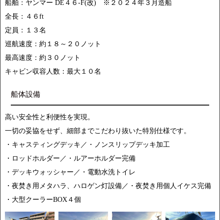
船舶：ヤンマー DE４６-F(改) ※２０２４年３月造船
全長：４６ft
定員：１３名
巡航速度：約１８～２０ノット
最高速度：約３０ノット
キャビン収容人数：最大１０名
船体設備
高い安全性と利便性を実現。
一切の妥協をせず、細部までこだわり抜いた特別仕様です。
・キャスティングデッキ／・ノンスリップデッキ加工
・ロッドホルダー／・ルアーホルダー完備
・デッキウォッシャー／・電動水洗トイレ
・夜焚き用メタハラ、ハロゲン灯設備／・夜焚き用個人イケス完備
・大型クーラーBOX４個