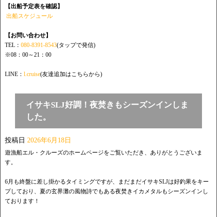
【出船予定表を確認】
出船スケジュール
【お問い合わせ】
TEL：
080-8391-8543
(タップで発信)
※08：00～21：00
LINE：
l.cruise
(友達追加はこちらから)
イサキSLJ好調！夜焚きもシーズンインしま
した。
投稿日
2026年6月18日
遊漁船エル・クルーズのホームページをご覧いただき、ありがとうございま
す。
6月も終盤に差し掛かるタイミングですが、まだまだイサキSLJは好釣果をキー
プしており、夏の玄界灘の風物詩でもある夜焚きイカメタルもシーズンインし
ております！