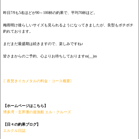
昨日7/9も5名ほどが90～100杯の釣果で、平均70杯ほど。
梅雨明け後らしいサイズも見られるようになってきましたが、良型もボチボチ
釣れております。
まだまだ最盛期は続きますので、楽しみですね♪
皆さまからのご予約、心よりお待ちしておりますm(__)m
〖夜焚きイカメタルの料金・コース概要〗
【ホームページはこちら】
博多湾・玄界灘の遊漁船 エル・クルーズ
【日々の釣果ブログ】
エルクル日誌