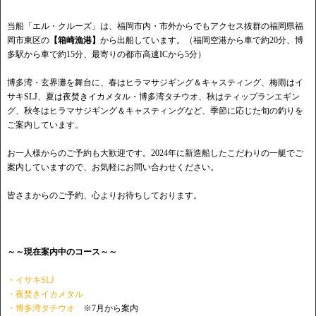
当船「エル・クルーズ」は、福岡市内・市外からでもアクセス抜群の福岡県福
岡市東区の
【箱崎漁港】
から出船しています。（福岡空港から車で約20分、博
多駅から車で約15分、最寄りの都市高速ICから5分）
博多湾・玄界灘を舞台に、春はヒラマサジギング＆キャスティング、梅雨はイ
サキSLJ、夏は夜焚きイカメタル・博多湾タチウオ、秋はティップランエギン
グ、秋冬はヒラマサジギング＆キャスティングなど、季節に応じた旬の釣りを
ご案内しています。
お一人様からのご予約も大歓迎です。2024年に新造船したこだわりの一艇でご
案内していますので、お気軽にお問い合わせください。
皆さまからのご予約、心よりお待ちしております。
～～現在案内中のコース～～
・イサキSLJ
・夜焚きイカメタル
・博多湾タチウオ
※7月から案内