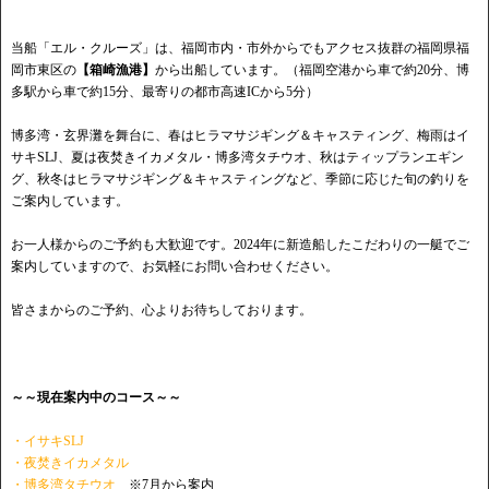
当船「エル・クルーズ」は、福岡市内・市外からでもアクセス抜群の福岡県福
岡市東区の
【箱崎漁港】
から出船しています。（福岡空港から車で約20分、博
多駅から車で約15分、最寄りの都市高速ICから5分）
博多湾・玄界灘を舞台に、春はヒラマサジギング＆キャスティング、梅雨はイ
サキSLJ、夏は夜焚きイカメタル・博多湾タチウオ、秋はティップランエギン
グ、秋冬はヒラマサジギング＆キャスティングなど、季節に応じた旬の釣りを
ご案内しています。
お一人様からのご予約も大歓迎です。2024年に新造船したこだわりの一艇でご
案内していますので、お気軽にお問い合わせください。
皆さまからのご予約、心よりお待ちしております。
～～現在案内中のコース～～
・イサキSLJ
・夜焚きイカメタル
・博多湾タチウオ
※7月から案内