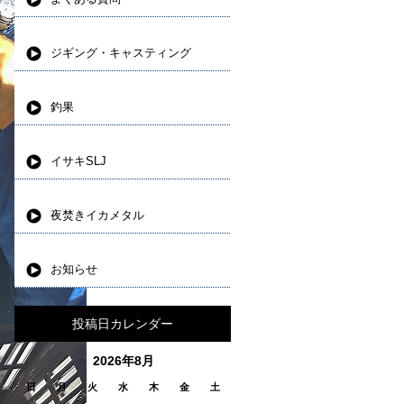
ジギング・キャスティング
釣果
イサキSLJ
夜焚きイカメタル
お知らせ
投稿日カレンダー
2026年8月
日
月
火
水
木
金
土