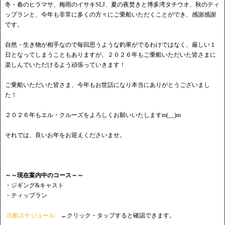
冬・春のヒラマサ、梅雨のイサキSLJ、夏の夜焚きと博多湾タチウオ、秋のティ
ップランと、今年も非常に多くの方々にご乗船いただくことができ、感謝感謝
です。
自然・生き物が相手なので毎回思うような釣果がでるわけではなく、厳しい１
日となってしまうこともありますが、２０２６年もご乗船いただいた皆さまに
楽しんでいただけるよう頑張っていきます！
ご乗船いただいた皆さま、今年もお世話になり本当にありがとうございまし
た！
２０２６年もエル・クルーズをよろしくお願いいたしますm(__)m
それでは、良いお年をお迎えくださいませ。
～～現在案内中のコース～～
・ジギング&キャスト
・ティップラン
出船スケジュール
←クリック・タップすると確認できます。