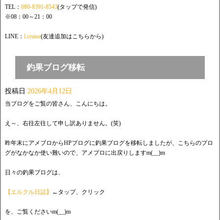
TEL：
080-8391-8543
(タップで発信)
※08：00～21：00
LINE：
l.cruise
(友達追加はこちらから)
釣果ブログ移転
投稿日
2026年4月12日
当ブログをご覧の皆さん、こんにちは。
え～、右往左往して申し訳ありません。(笑)
昨年末にアメブロからHPブログに釣果ブログを移転しましたが、こちらのブロ
グがなかなか使い難いので、アメブロに出戻りしますm(__)m
日々の釣果ブログは、
【エルクル日誌】
←タップ、クリック
を、ご覧くださいm(__)m