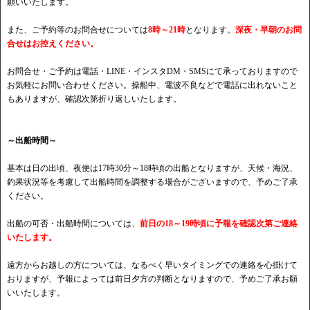
願いいたします。
また、ご予約等のお問合せについては
8時～21時
となります。
深夜・早朝のお問
合せはお控えください。
お問合せ・ご予約は電話・LINE・インスタDM・SMSにて承っておりますので
お気軽にお問い合わせください。操船中、電波不良などで電話に出れないこと
もありますが、確認次第折り返しいたします。
～出船時間～
基本は日の出頃、夜便は17時30分～18時頃の出船となりますが、天候・海況、
釣果状況等を考慮して出船時間を調整する場合がございますので、予めご了承
ください。
出船の可否・出船時間については、
前日の18～19時頃に予報を確認次第ご連絡
いたします。
遠方からお越しの方については、なるべく早いタイミングでの連絡を心掛けて
おりますが、予報によっては前日夕方の判断となりますので、予めご了承お願
いいたします。