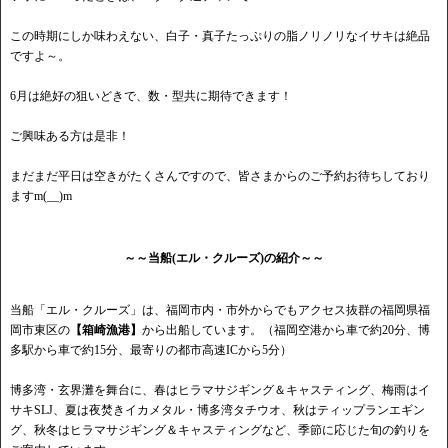
この時期にしか味わえない、白子・真子たっぷりの脂ノリノリなイサキは絶品
ですよ～。
6月は絶好の狙いどきで、数・型共に期待できます！
ご興味ある方は是非！
まだまだ平日は空きがたくさんですので、皆さまからのご予約お待ちしており
ますm(__)m
～～当船(エル・クルーズ)の紹介～～
当船「エル・クルーズ」は、福岡市内・市外からでもアクセス抜群の福岡県福
岡市東区の
【箱崎漁港】
から出船しています。（福岡空港から車で約20分、博
多駅から車で約15分、最寄りの都市高速ICから5分）
博多湾・玄界灘を舞台に、春はヒラマサジギング＆キャスティング、梅雨はイ
サキSLJ、夏は夜焚きイカメタル・博多湾タチウオ、秋はティップランエギン
グ、秋冬はヒラマサジギング＆キャスティングなど、季節に応じた旬の釣りを