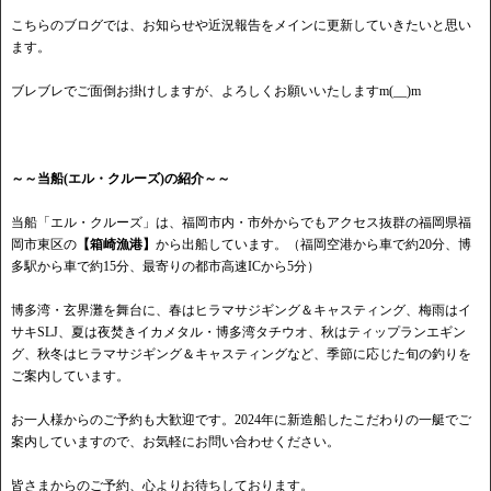
こちらのブログでは、お知らせや近況報告をメインに更新していきたいと思い
ます。
ブレブレでご面倒お掛けしますが、よろしくお願いいたしますm(__)m
～～当船(エル・クルーズ)の紹介～～
当船「エル・クルーズ」は、福岡市内・市外からでもアクセス抜群の福岡県福
岡市東区の
【箱崎漁港】
から出船しています。（福岡空港から車で約20分、博
多駅から車で約15分、最寄りの都市高速ICから5分）
博多湾・玄界灘を舞台に、春はヒラマサジギング＆キャスティング、梅雨はイ
サキSLJ、夏は夜焚きイカメタル・博多湾タチウオ、秋はティップランエギン
グ、秋冬はヒラマサジギング＆キャスティングなど、季節に応じた旬の釣りを
ご案内しています。
お一人様からのご予約も大歓迎です。2024年に新造船したこだわりの一艇でご
案内していますので、お気軽にお問い合わせください。
皆さまからのご予約、心よりお待ちしております。