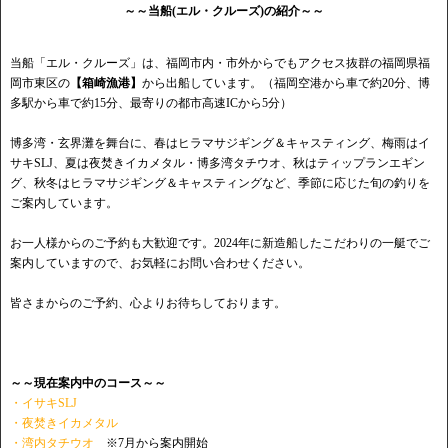
～～当船(エル・クルーズ)の紹介～～
当船「エル・クルーズ」は、福岡市内・市外からでもアクセス抜群の福岡県福
岡市東区の
【箱崎漁港】
から出船しています。（福岡空港から車で約20分、博
多駅から車で約15分、最寄りの都市高速ICから5分）
博多湾・玄界灘を舞台に、春はヒラマサジギング＆キャスティング、梅雨はイ
サキSLJ、夏は夜焚きイカメタル・博多湾タチウオ、秋はティップランエギン
グ、秋冬はヒラマサジギング＆キャスティングなど、季節に応じた旬の釣りを
ご案内しています。
お一人様からのご予約も大歓迎です。2024年に新造船したこだわりの一艇でご
案内していますので、お気軽にお問い合わせください。
皆さまからのご予約、心よりお待ちしております。
～～現在案内中のコース～～
・イサキSLJ
・夜焚きイカメタル
・湾内タチウオ
※7月から案内開始