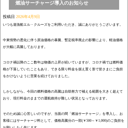
燃油サーチャージ導入のお知らせ
投稿日
2026年4月9日
いつも遊漁船エル・クルーズをご利用いただき、誠にありがとうございます。
中東情勢の悪化に伴う原油価格の暴騰、暫定税率廃止の影響により、軽油価格
が大幅に高騰しております。
コロナ禍以降のここ数年は物価の上昇が続いていますが、コロナ禍では燃料価
格が下落していたこともあり、できる限り料金を据え置く形で皆さまにご負担
をかけないように営業を続けておりました。
しかしながら、今回の燃料価格の高騰は自助努力で補える範囲を大きく超えて
おり、現行料金のままでの運航維持が難しい状況となっております。
そのため誠に心苦しいのですが、当面の間「燃油サーチャージ」を導入し、お
客様にはサーチャージ料として、価格高騰分の一部(￥500～￥1,000)のご負担を
お願いしたく存じます。