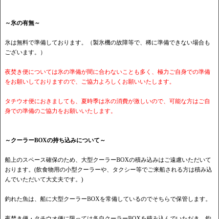
～氷の有無～
氷は無料で準備しております。（製氷機の故障等で、稀に準備できない場合も
ございます。）
夜焚き便については氷の準備が間に合わないことも多く、極力ご自身での準備
をお願いしておりますので、ご協力よろしくお願いいたします。
タチウオ便におきましても、夏時季は氷の消費が激しいので、可能な方はご自
身での準備のご協力をお願いいたします。
～クーラーBOXの持ち込みについて～
船上のスペース確保のため、大型クーラーBOXの積み込みはご遠慮いただいて
おります。(飲食物用の小型クーラーや、タクシー等でご来船される方は積み込
んでいただいて大丈夫です。)
釣れた魚は、船に大型クーラーBOXを常備しているのでそちらで保管します。
夜焚き便・タチウオ便に限っては各自クーラーBOXを積み込んでいただき、釣