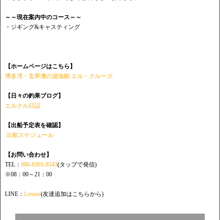
～～現在案内中のコース～～
・ジギング&キャスティング
【ホームページはこちら】
博多湾・玄界灘の遊漁船 エル・クルーズ
【日々の釣果ブログ】
エルクル日誌
【出船予定表を確認】
出船スケジュール
【お問い合わせ】
TEL：
080-8391-8543
(タップで発信)
※08：00～21：00
LINE：
l.cruise
(友達追加はこちらから)