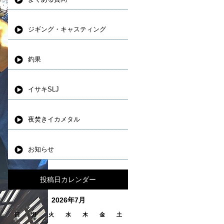
ジギング・キャスティング
釣果
イサキSLJ
夜焚きイカメタル
お知らせ
投稿日カレンダー
2026年7月
日
月
火
水
木
金
土