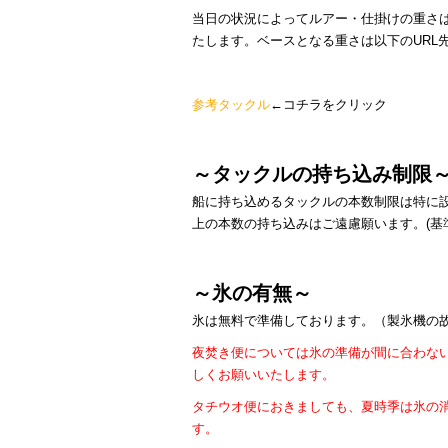
当日の状況によってルアー・仕掛けの重さ
たします。ベースとなる重さは以下のURL
参考タックル
←コチラをクリック
～タックルの持ち込み制限
船に持ち込めるタックルの本数制限は特に
上の本数の持ち込みはご遠慮願います。(基準
～氷の有無～
氷は無料で準備しております。（製氷機の
夜焚き便については氷の準備が間に合わな
しくお願いいたします。
タチウオ便におきましても、夏時季は氷の
す。