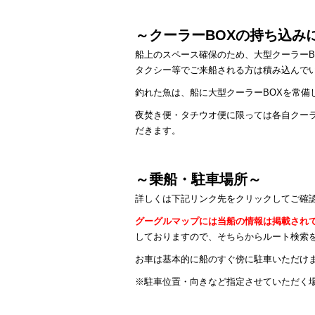
～クーラーBOXの持ち込み
船上のスペース確保のため、大型クーラーB
タクシー等でご来船される方は積み込んでい
釣れた魚は、船に大型クーラーBOXを常備
夜焚き便・タチウオ便に限っては各自クーラ
だきます。
～乗船・駐車場所～
詳しくは下記リンク先をクリックしてご確
グーグルマップには当船の情報は掲載され
しておりますので、そちらからルート検索
お車は基本的に船のすぐ傍に駐車いただけ
※駐車位置・向きなど指定させていただく