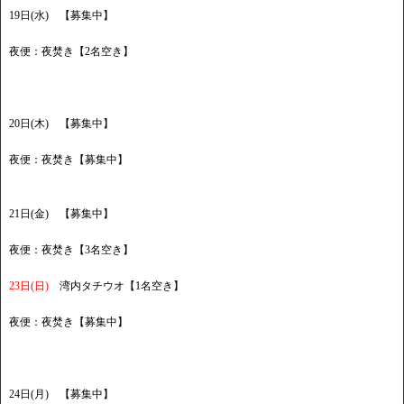
19日(水) 【募集中】
夜便：夜焚き【2名空き】
20日(木) 【募集中】
夜便：夜焚き【募集中】
21日(金) 【募集中】
夜便：夜焚き【3名空き】
23日(日)
湾内タチウオ【1名空き】
夜便：夜焚き【募集中】
24日(月) 【募集中】