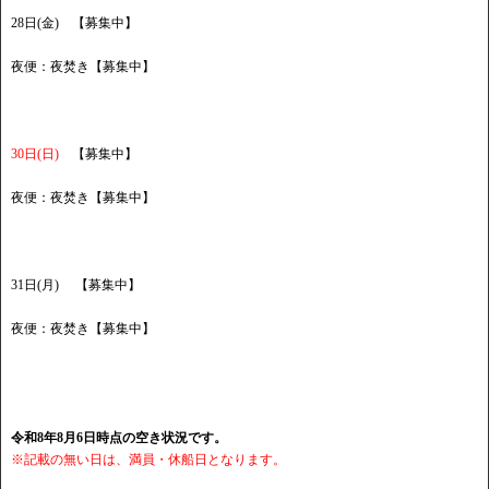
28日(金) 【募集中】
夜便：夜焚き【募集中】
30日(日)
【募集中】
夜便：夜焚き【募集中】
31日(月) 【募集中】
夜便：夜焚き【募集中】
令和8年8月6日時点の空き状況です。
※記載の無い日は、満員・休船日となります。