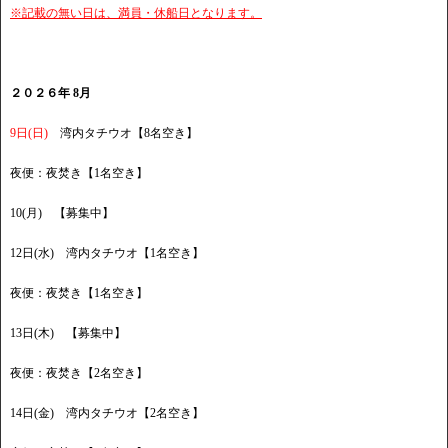
※記載の無い日は、満員・休船日となります。
２０２６年 8月
9日(日)
湾内タチウオ【8名空き】
夜便：夜焚き【1名空き】
10(月) 【募集中】
12日(水) 湾内タチウオ【1名空き】
夜便：夜焚き【1名空き】
13日(木) 【募集中】
夜便：夜焚き【2名空き】
14日(金) 湾内タチウオ【2名空き】