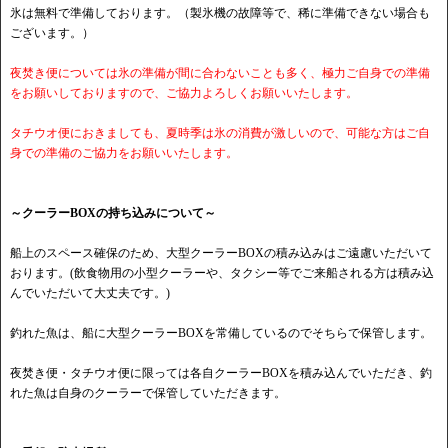
氷は無料で準備しております。（製氷機の故障等で、稀に準備できない場合も
ございます。）
夜焚き便については氷の準備が間に合わないことも多く、極力ご自身での準備
をお願いしておりますので、ご協力よろしくお願いいたします。
タチウオ便におきましても、夏時季は氷の消費が激しいので、可能な方はご自
身での準備のご協力をお願いいたします。
～クーラーBOXの持ち込みについて～
船上のスペース確保のため、大型クーラーBOXの積み込みはご遠慮いただいて
おります。(飲食物用の小型クーラーや、タクシー等でご来船される方は積み込
んでいただいて大丈夫です。)
釣れた魚は、船に大型クーラーBOXを常備しているのでそちらで保管します。
夜焚き便・タチウオ便に限っては各自クーラーBOXを積み込んでいただき、釣
れた魚は自身のクーラーで保管していただきます。