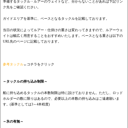
準備するタックル・ルアーのウェイトなど、分からないことがあれば下記リン
ク先をご確認ください。
ガイドエリアを基準に、ベースとなるタックルを記載しております。
当日の状況によってルアー・仕掛けの重さは変わってきますので、ルアーウェ
イトは幅広く用意することをおすすめいたします。ベースとなる重さは以下の
URL先のページに記載しております。
参考タックル
←コチラをクリック
～タックルの持ち込み制限～
船に持ち込めるタックルの本数制限は特に設けておりません。ただし、ロッド
ホルダーの数に限りはあるので、必要以上の本数の持ち込みはご遠慮願いま
す。(基準としては3～4本程度)
～氷の有無～