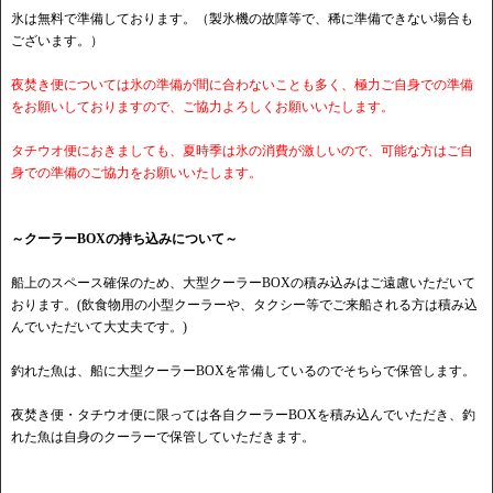
氷は無料で準備しております。（製氷機の故障等で、稀に準備できない場合も
ございます。）
夜焚き便については氷の準備が間に合わないことも多く、極力ご自身での準備
をお願いしておりますので、ご協力よろしくお願いいたします。
タチウオ便におきましても、夏時季は氷の消費が激しいので、可能な方はご自
身での準備のご協力をお願いいたします。
～クーラーBOXの持ち込みについて～
船上のスペース確保のため、大型クーラーBOXの積み込みはご遠慮いただいて
おります。(飲食物用の小型クーラーや、タクシー等でご来船される方は積み込
んでいただいて大丈夫です。)
釣れた魚は、船に大型クーラーBOXを常備しているのでそちらで保管します。
夜焚き便・タチウオ便に限っては各自クーラーBOXを積み込んでいただき、釣
れた魚は自身のクーラーで保管していただきます。